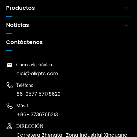
Productos
Noticias
Contáctenos

Correo electrónico
cici@olkptc.com

Teléfono
86-0577 57178620

Móvil
+86-13736765213

DIRECCIÓN
Carretera Zhengtai, Zona Industrial Xinguang,