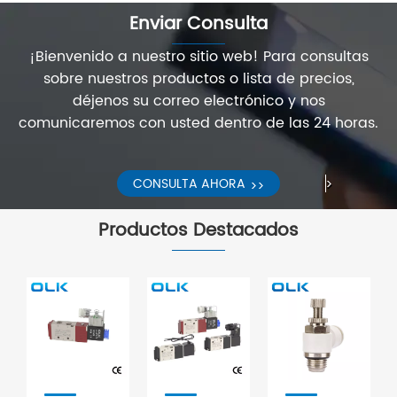
automatización
interruptor
ización
Enviar Consulta
industrial?
l?
del
¡Bienvenido a nuestro sitio web! Para consultas
1. El
circuito,
sobre nuestros productos o lista de precios,
perfil
que
ro
déjenos su correo electrónico y nos
del
controla
ente
comunicaremos con usted dentro de las 24 horas.
cilindro
el
Ver
estándar
encendido-
más
SU es
apagado
CONSULTA AHORA
>>
>>
un
y
tubo
dirección
Productos Destacados
de
del
aluminio
circuito
con
de
forma
aire.
de
arroz
que
puede