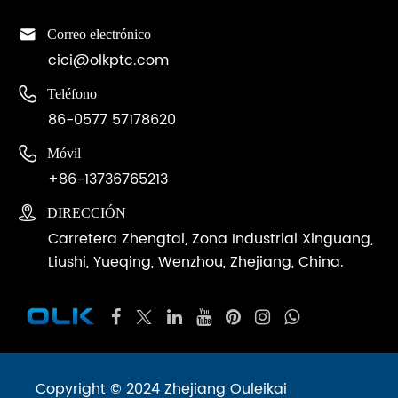
corrosión;
,

Correo electrónico
El
cici@olkptc.com
cilindro
estándar

Teléfono
SC es
86-0577 57178620
un
ros
cilindro

Móvil
de
+86-13736765213
vástago,

DIRECCIÓN
con el
Carretera Zhengtai, Zona Industrial Xinguang,
vástago
Liushi, Yueqing, Wenzhou, Zhejiang, China.
expuesto
fuera
del
cilindro;
El
cilindro
Copyright © 2024 Zhejiang Ouleikai
estándar