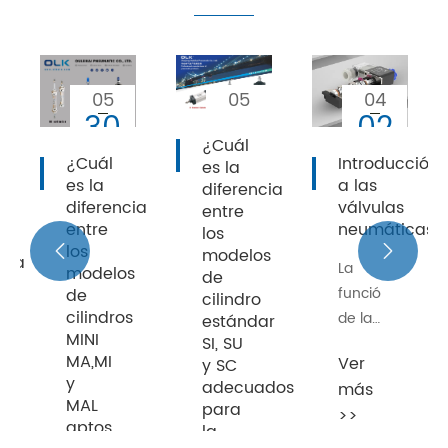
05
04
04
25
02
02
¿Cuál
24
24
24
Introducción
Primeros
es la
a las
pasos
diferencia
ia
válvulas
con
entre
neumáticas
la
los
neumática

modelos

La
de
¿Cuándo
función
cilindro
elegir
de la
estándar
la
SI, SU
válvula
Ver
y SC
neumática?
neumática
Ver
adecuados
más
es
para
más
>>
equivalente
la
>>
al