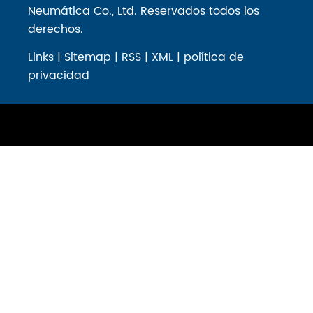
Neumática Co., Ltd. Reservados todos los
SI no
derechos.
tiene
vástago;
Links
|
Sitemap
|
RSS
|
XML
|
política de
2.
privacidad
Tanto
SU
como
SC
son
de
tamaño
compacto
y los
cilindros
estándar
SI son
más
grandes