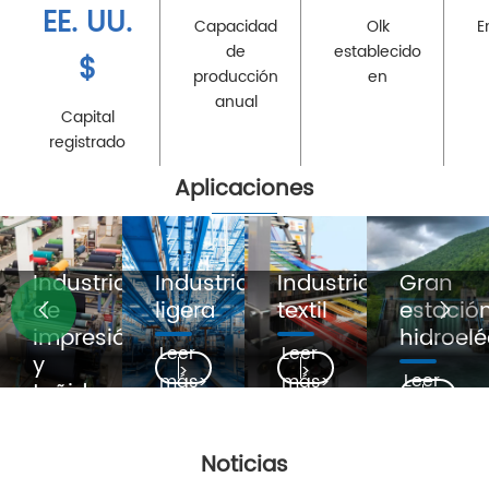
EE. UU.
Capacidad
Olk
E
de
establecido
$
producción
en
anual
Capital
registrado
Aplicaciones
Automatización
Automatización
Transporte
Industri
eléctrica
de
público
electrón


procesos
Leer
Leer
Leer
Leer
más>
más>
más>
más>
Noticias