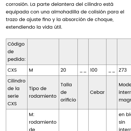
corrosión. La parte delantera del cilindro está
equipada con una almohadilla de colisión para el
trazo de ajuste fino y la absorción de choque,
extendiendo la vida útil.
Código
de
pedido:
CXS
M
20
__
100
__
Z73
Cilindro
Talla
Mode
de la
Tipo de
de
Cebar
inter
serie
rodamiento
orificio
magn
CXS
M:
en b
rodamiento
sin
de
inter