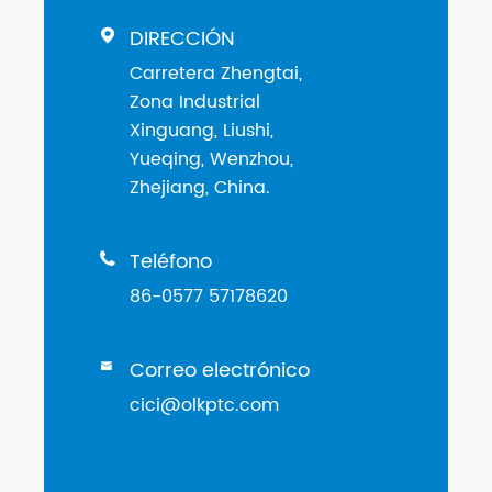
DIRECCIÓN

Carretera Zhengtai,
Zona Industrial
Xinguang, Liushi,
Yueqing, Wenzhou,
Zhejiang, China.
Teléfono

86-0577 57178620
Correo electrónico

cici@olkptc.com