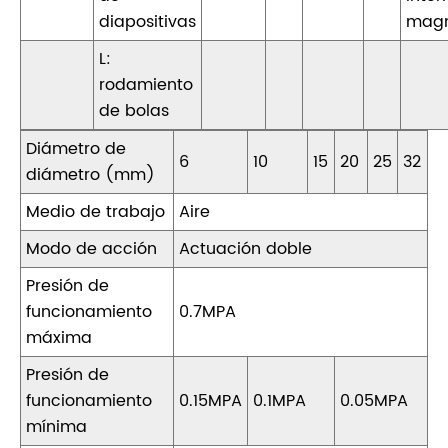
diapositivas
magn
L:
rodamiento
de bolas
Diámetro de
6
10
15
20
25
32
diámetro (mm)
Medio de trabajo
Aire
Modo de acción
Actuación doble
Presión de
funcionamiento
0.7MPA
máxima
Presión de
funcionamiento
0.15MPA
0.1MPA
0.05MPA
mínima