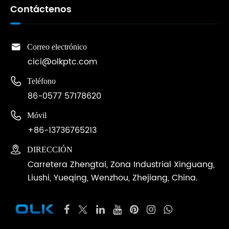
Contáctenos

Correo electrónico
cici@olkptc.com

Teléfono
86-0577 57178620

Móvil
+86-13736765213

DIRECCIÓN
Carretera Zhengtai, Zona Industrial Xinguang,
Liushi, Yueqing, Wenzhou, Zhejiang, China.