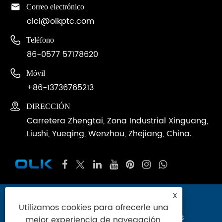

Correo electrónico
cici@olkptc.com

Teléfono
86-0577 57178620

Móvil
+86-13736765213

DIRECCIÓN
Carretera Zhengtai, Zona Industrial Xinguang,
Liushi, Yueqing, Wenzhou, Zhejiang, China.
X
Copyright © 2024 Zhejiang Ouleikai
Utilizamos cookies para ofrecerle una
Neumática Co., Ltd. Reservados todos los
mejor experiencia de navegación,