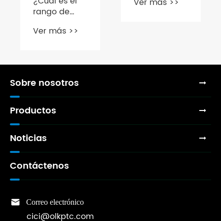
¿Cuál es el
Ver más >>
piloto de aire
rango de
Olk
temperatura
Ver más >>
del entorno
de trabajo
del cilindro
estándar de
la serie SU?
Sobre nosotros
Productos
Noticias
Contáctenos

Correo electrónico
cici@olkptc.com