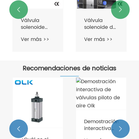


Válvula
Válvula
solenoide
solenoide de
serie 4V de 5
la serie 4m 5
Ver más >>
Ver más >>
vías
Recomendaciones de noticias
Demostración
interactiva


de válvulas