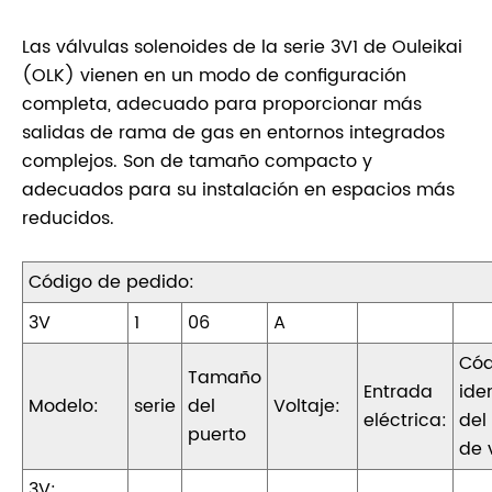
Las válvulas solenoides de la serie 3V1 de Ouleikai
(OLK) vienen en un modo de configuración
completa, adecuado para proporcionar más
salidas de rama de gas en entornos integrados
complejos. Son de tamaño compacto y
adecuados para su instalación en espacios más
reducidos.
Código de pedido:
3V
1
06
A
Cód
Tamaño
Entrada
ide
Modelo:
serie
del
Voltaje:
eléctrica:
del
puerto
de 
3V: