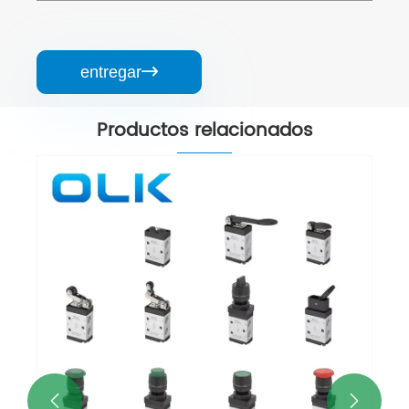
entregar

Productos relacionados
Válvula de control de botón 
serie M5 de 5 vías
Ver más >>

