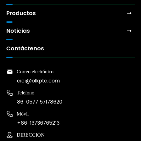
Productos
Noticias
Contáctenos

Correo electrónico
cici@olkptc.com

Teléfono
86-0577 57178620

Móvil
+86-13736765213

DIRECCIÓN